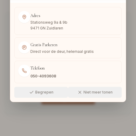
Adres
Stationsweg 9a & 9b
9471 GN Zuidlaren
Gratis Parkeren
Pagina niet gevonden
Direct voor de deur, helemaal gratis
De pagina die u zoekt bestaat niet of is
Telefoon
verplaatst. Ga terug naar onze homepage om
050-4093608
verder te winkelen.
Begrepen
Niet meer tonen
Terug naar Home