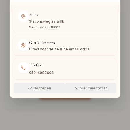
Adres
Stationsweg 9a & 9b
9471 GN Zuidlaren
Gratis Parkeren
Pagina niet gevonden
Direct voor de deur, helemaal gratis
De pagina die u zoekt bestaat niet of is
Telefoon
verplaatst. Ga terug naar onze homepage om
050-4093608
verder te winkelen.
Begrepen
Niet meer tonen
Terug naar Home