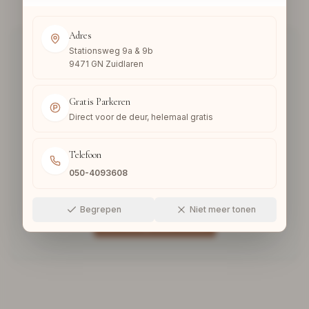
Adres
Stationsweg 9a & 9b
9471 GN Zuidlaren
Gratis Parkeren
Pagina niet gevonden
Direct voor de deur, helemaal gratis
De pagina die u zoekt bestaat niet of is
Telefoon
verplaatst. Ga terug naar onze homepage om
050-4093608
verder te winkelen.
Begrepen
Niet meer tonen
Terug naar Home